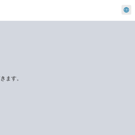
日本語
English
簡体中文
한국
だきます。
。