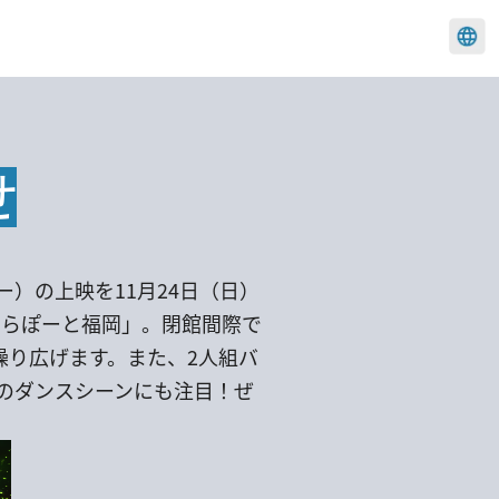
日本語
English
せ
簡体中文
한국
ター）の上映を11月24日（日）
ららぽーと福岡」。閉館間際で
繰り広げます。また、2人組バ
女性のダンスシーンにも注目！ぜ