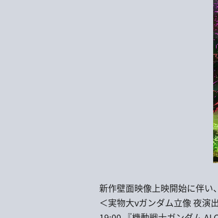
新作壁面映像上映開始に伴い、
＜実物大νガンダム立像 夜演
19:00 『機動戦士ガンダム AL