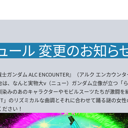
ュール 変更のお知ら
ガンダム ALC ENCOUNTER』（アルク エンカウン
台は、なんと実物大ν（ニュー）ガンダム立像が立つ「
馴染みのあのキャラクターやモビルスーツたちが激闘を
曲「HOT」のリズミカルな曲調とそれに合わせて踊る謎の
ください！